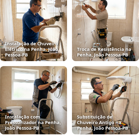
Instalação de Chuveiro
Elétrico na Penha, João
Troca de Resistência na
Pessoa‑PB
Penha, João Pessoa‑PB
Instalação com
Substituição de
Pressurizador na Penha,
Chuveiro Antigo na
João Pessoa‑PB
Penha, João Pessoa‑PB