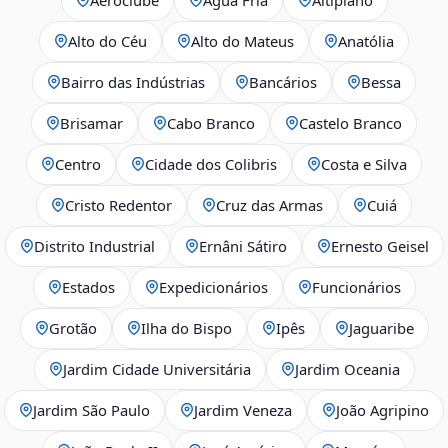
Alto do Céu
Alto do Mateus
Anatólia
Bairro das Indústrias
Bancários
Bessa
Brisamar
Cabo Branco
Castelo Branco
Centro
Cidade dos Colibris
Costa e Silva
Cristo Redentor
Cruz das Armas
Cuiá
Distrito Industrial
Ernâni Sátiro
Ernesto Geisel
Estados
Expedicionários
Funcionários
Grotão
Ilha do Bispo
Ipês
Jaguaribe
Jardim Cidade Universitária
Jardim Oceania
Jardim São Paulo
Jardim Veneza
João Agripino