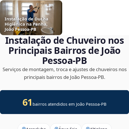
Instalação de Ducha
Higiênica na Penha,
João Pessoa‑PB
Instalação de Chuveiro nos
Principais Bairros de João
Pessoa‑PB
Serviços de montagem, troca e ajustes de chuveiros nos
principais bairros de João Pessoa‑PB.
61
bairros atendidos em João Pessoa-PB
Aeroclube
Água Fria
Altiplano