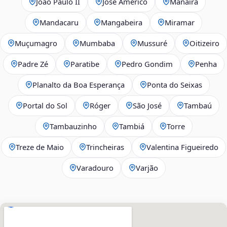
João Paulo II
José Américo
Manaíra
Mandacaru
Mangabeira
Miramar
Muçumagro
Mumbaba
Mussuré
Oitizeiro
Padre Zé
Paratibe
Pedro Gondim
Penha
Planalto da Boa Esperança
Ponta do Seixas
Portal do Sol
Róger
São José
Tambaú
Tambauzinho
Tambiá
Torre
Treze de Maio
Trincheiras
Valentina Figueiredo
Varadouro
Varjão